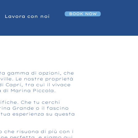
BOOK NOW
Lavora con noi
ata gamma di opzioni, che
ille. Le nostre proprietà
 Capri, tra cui il vivace
a di Marina Piccola.
ifiche. Che tu cerchi
rina Grande o il fascino
a tua esperienza su questa
o che risuona di più con i
one perfetta, e siamo qui