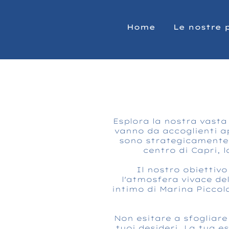
Home
Le nostre 
Esplora la nostra vasta
vanno da accoglienti a
sono strategicamente si
centro di Capri, 
Il nostro obiettivo
l'atmosfera vivace del
intimo di Marina Piccol
Non esitare a sfogliare 
tuoi desideri. La tua e