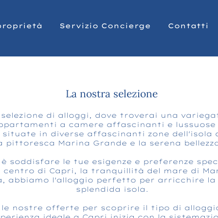
proprietà
Servizio Concierge
Contatti
La nostra selezione
 selezione di alloggi, dove troverai una varieg
ppartamenti a camere affascinanti e lussuose v
tuate in diverse affascinanti zone dell'isola di
la pittoresca Marina Grande e la serena bellezz
 è soddisfare le tue esigenze e preferenze spec
 centro di Capri, la tranquillità del mare di Ma
a, abbiamo l'alloggio perfetto per arricchire l
splendida isola.
le nostre offerte per scoprire il tipo di alloggi
sperienza ideale a Capri inizia con la sistemazi