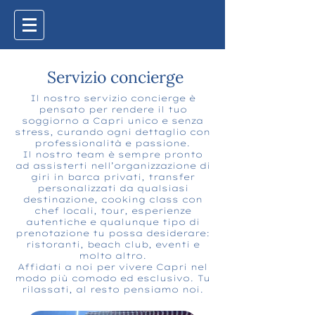
Servizio concierge
Il nostro servizio concierge è
pensato per rendere il tuo
soggiorno a Capri unico e senza
stress, curando ogni dettaglio con
professionalità e passione.
Il nostro team è sempre pronto
ad assisterti nell’organizzazione di
giri in barca privati, transfer
personalizzati da qualsiasi
destinazione, cooking class con
chef locali, tour, esperienze
autentiche e qualunque tipo di
prenotazione tu possa desiderare:
ristoranti, beach club, eventi e
molto altro.
Affidati a noi per vivere Capri nel
modo più comodo ed esclusivo. Tu
rilassati, al resto pensiamo noi.