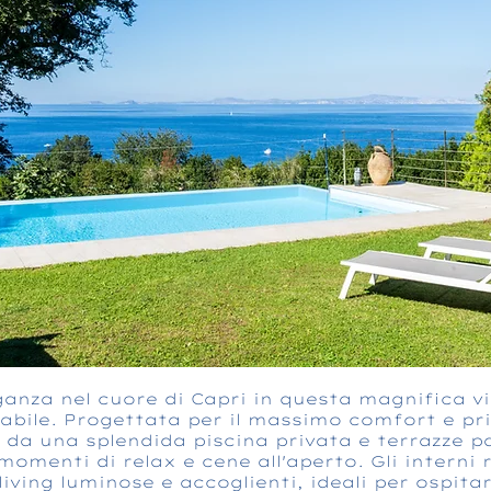
eganza nel cuore di Capri in questa magnifica vil
abile. Progettata per il massimo comfort e pri
 da una splendida piscina privata e terrazze 
omenti di relax e cene all'aperto. Gli interni 
iving luminose e accoglienti, ideali per ospita