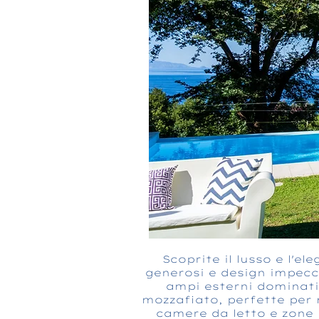
Scoprite il lusso e l'el
generosi e design impecc
ampi esterni dominati
mozzafiato, perfette per m
camere da letto e zone l