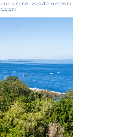
a pur preservando un'oasi
 Capri.